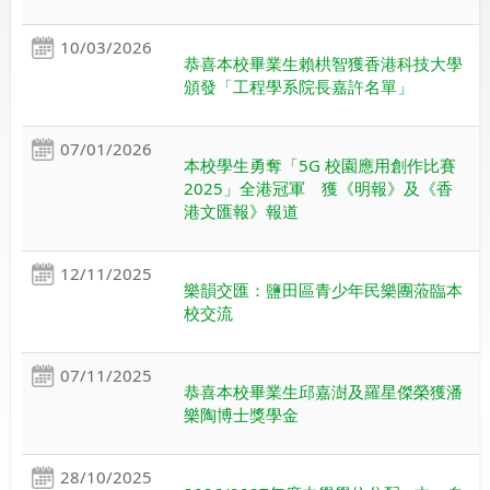
10/03/2026
恭喜本校畢業生賴栱智獲香港科技大學
頒發「工程學系院長嘉許名單」
07/01/2026
本校學生勇奪「5G 校園應用創作比賽
2025」全港冠軍 獲《明報》及《香
港文匯報》報道
12/11/2025
樂韻交匯：鹽田區青少年民樂團蒞臨本
校交流
07/11/2025
恭喜本校畢業生邱嘉澍及羅星傑榮獲潘
樂陶博士獎學金
28/10/2025