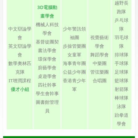
越野長
3D電腦動
跑隊
畫學會
乒乓球
機械人科技
中文辯論學
少年警訊領
隊
學會
會
袖團
視覺藝術
羽毛球
基督徒團契
英文辯論學
步操管樂團
學會
隊
書法學會
會
女童軍
舞蹈學會
排球隊
環保學會
數學奧林匹
海事青年團
中樂團
手球隊
廚藝學會
克隊
公益少年團
管弦樂團
足球隊
桌遊學會
IT增潤課程
香港青少年
合唱團
籃球隊
四社幹事
優才小組
軍
射箭隊
學生會幹事
棒球隊
圖書館管理
泳隊
員
跆拳道
學會