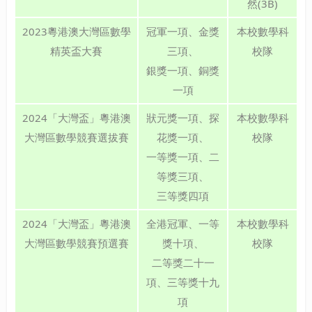
然(3B)
2023粵港澳大灣區數學
冠軍一項、金獎
本校數學科
精英盃大賽
三項、
校隊
銀獎一項、銅獎
一項
2024「大灣盃」粵港澳
狀元獎一項、探
本校數學科
大灣區數學競賽選拔賽
花獎一項、
校隊
一等獎一項、二
等獎三項、
三等獎四項
2024「大灣盃」粵港澳
全港冠軍、一等
本校數學科
大灣區數學競賽預選賽
獎十項、
校隊
二等獎二十一
項、三等獎十九
項