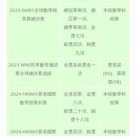
2023 GMEC全球數學精
總冠軍兩項、總
本校數學科
英賽總決賽
亞軍一項、
校隊
總季軍兩項、金
獎七項、
銀獎四項、銅獎
九項
2023 WMI世界數學邀請
金獎及銀獎各一
曹君諾
賽全球總決賽成績
項
(6G)、羅星
傑(5B)
2024 HKIMO香港國際
全港冠軍、金獎
本校數學科
數學競賽初賽
八項、
校隊
銀獎二十項、銅
獎十八項
2024 HKIMO香港國際
金獎四項、銀獎
本校數學科