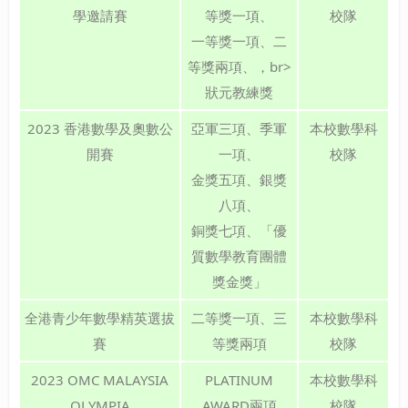
學邀請賽
等獎一項、
校隊
一等獎一項、二
等獎兩項、，br>
狀元教練獎
2023 香港數學及奧數公
亞軍三項、季軍
本校數學科
開賽
一項、
校隊
金獎五項、銀獎
八項、
銅獎七項、「優
質數學教育團體
獎金獎」
全港青少年數學精英選拔
二等獎一項、三
本校數學科
賽
等獎兩項
校隊
2023 OMC MALAYSIA
PLATINUM
本校數學科
OLYMPIA
AWARD兩項
校隊