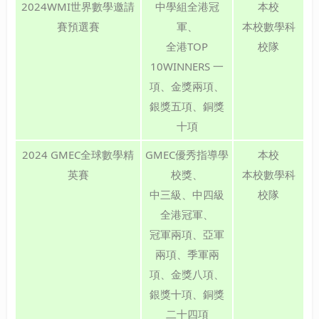
2024WMI世界數學邀請
中學組全港冠
本校
賽預選賽
軍、
本校數學科
全港TOP
校隊
10WINNERS 一
項、金獎兩項、
銀獎五項、銅獎
十項
2024 GMEC全球數學精
GMEC優秀指導學
本校
英賽
校獎、
本校數學科
中三級、中四級
校隊
全港冠軍、
冠軍兩項、亞軍
兩項、季軍兩
項、金獎八項、
銀獎十項、銅獎
二十四項