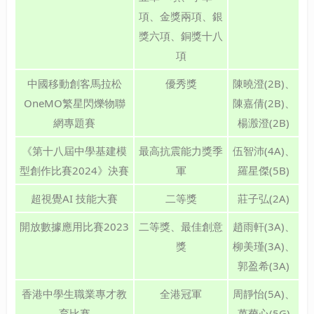
項、金獎兩項、銀
獎六項、銅獎十八
項
中國移動創客馬拉松
優秀獎
陳曉澄(2B)、
OneMO繁星閃爍物聯
陳嘉倩(2B)、
網專題賽
楊溵澄(2B)
《第十八屆中學基建模
最高抗震能力獎季
伍智沛(4A)、
型創作比賽2024》決賽
軍
羅星傑(5B)
超視覺AI 技能大賽
二等獎
莊子弘(2A)
開放數據應用比賽2023
二等獎、最佳創意
趙雨軒(3A)、
獎
柳美瑾(3A)、
郭盈希(3A)
香港中學生職業專才教
全港冠軍
周靜怡(5A)、
育比賽
萬薾心(5G)