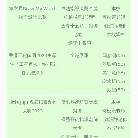
第六屆Draw My Watch
卓越指導大獎金獎
本校
錶面設計比賽
卓越指導老師獎
何松康老師、
金獎十五項、銀獎
鍾潤祥老師
七項、
本校學生
銅獎十四項
香港工程師週2024中學
全港季軍
邱嘉澍(5B)、
生「工程達人 - 你問我
陸熙卓(5B)、
答」總決賽
吳宇騫(5B)、
謝承軒(5B)、
戴樂(5B)
Little JuJu 祝願精靈創作
傑出藝術培育大獎
本校
大賽2023
銀獎、
何松康老師、
優秀藝術指導老師
鍾潤祥老師
大獎、
本校學生
亞軍一項、季軍一