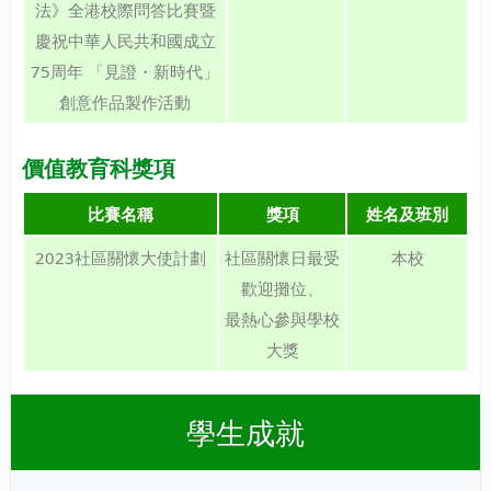
法》全港校際問答比賽暨
慶祝中華人民共和國成立
75周年 「見證・新時代」
創意作品製作活動
價值教育科獎項
比賽名稱
獎項
姓名及班別
2023社區關懷大使計劃
社區關懷日最受
本校
歡迎攤位、
最熱心參與學校
大獎
學生成就