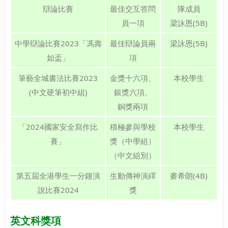
辯論比賽
最佳交互答問
隊成員
員一項
梁詠恩(5B)
中學辯論比賽2023「馮壽
最佳辯論員兩
梁詠恩(5B)
如盃」
項
筆藝全城書法比賽2023
金獎十六項、
本校學生
(中文硬筆初中組)
銀獎六項、
銅獎兩項
「2024國家安全寫作比
積極參與學校
本校學生
賽」
獎（中學組）
（中文組別）
第五屆全港學生一分鐘演
生動傳神演繹
麥希朗(4B)
說比賽2024
獎
英文科獎項