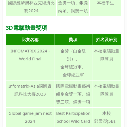
國際經濟奧林匹克經濟比
金獎一項、銀獎
本校學生
賽2024
兩項、銅獎一項
3D電腦動畫獎項
比賽名稱
獎項
姓名及班別
INFOMATRIX 2024 -
金奬（白金級
本校電腦動畫
World Final
別）、
隊隊員
全球總冠軍、
全球總亞軍
Infomatrix-Asia國際資
國際電腦動畫藝術
本校電腦動畫
訊科技大賽2023
組別金獎一項、銀
隊隊員
獎三項、銅獎一項
Global game jam next
Best Participation
本校
2024
School Wild Card
郭雪瀅(5B)、