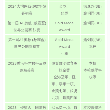
2024大灣區資優數學競
金獎、
徐逸然(3B)
賽初賽
銀獎
鮑俐同(3B)
第一屆 AI 奧數 (數霸盃)
Gold Medal
鮑俐同(3B)
世界公開賽 決賽
Award
第一屆AI 奧數 (數霸盃)
Gold Medal
鮑俐同(3B)
世界公開賽初賽
Award
本校
亞軍
2023香港學界數學及奧
優質數學教育團
本校
數精英賽
體金獎
本校數學科
全港冠軍、亞
校隊
軍、季軍一項、
金獎七項、銀獎
九項、銅獎四項
2023「優數盃」國際數
狀元獎一項、特
本校數學科