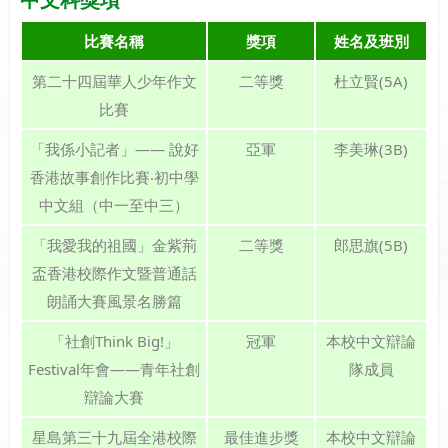
比賽名稱
獎項
姓名及班別
第二十四屆華人少年作文
二等獎
杜立賢(5A)
比賽
「我係小記者」—— 說好
亞軍
李美琳(3B)
香港故事創作比賽‧初中學
中文組（中一至中三）
「我愛我的祖國」金紫荊
二等獎
郎思旗(5B)
盃香港校際作文暨普通話
朗誦大賽風景名勝篇
「社創Think Big!」
冠軍
本校中文辯論
Festival年會——青年社創
隊成員
辯論大賽
星島第三十九屆全港校際
最佳進步獎
本校中文辯論