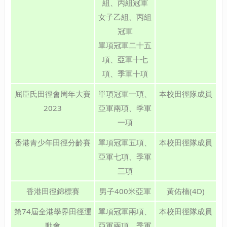
組、丙組冠軍
女子乙組、丙組
冠軍
單項冠軍二十五
項、亞軍十七
項、季軍十項
屈臣氏田徑會周年大賽
單項冠軍一項、
本校田徑隊成員
2023
亞軍兩項、季軍
一項
香港青少年田徑分齡賽
單項冠軍五項、
本校田徑隊成員
亞軍七項、季軍
三項
香港田徑錦標賽
男子400米亞軍
黃佑楠(4D)
第74屆全港學界田徑運
單項冠軍兩項、
本校田徑隊成員
動會
亞軍兩項、季軍