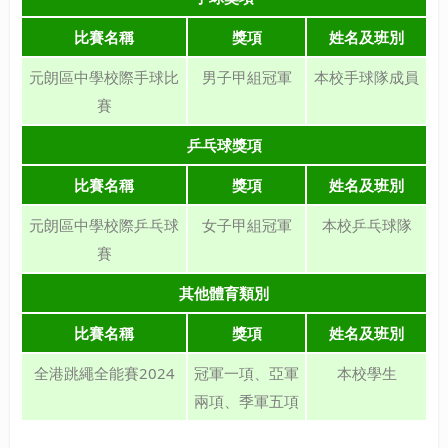
比賽名稱
獎項
姓名及班別
元朗區中學校際手球比
男子甲組冠軍
本校手球隊成員
賽
乒乓球獎項
比賽名稱
獎項
姓名及班別
元朗區中學校際乒乓球
女子甲組冠軍
本校乒乓球隊
賽
其他體育類別
比賽名稱
獎項
姓名及班別
全港跳繩全能賽2024
冠軍一項、亞軍
本校學生
兩項、季軍五項