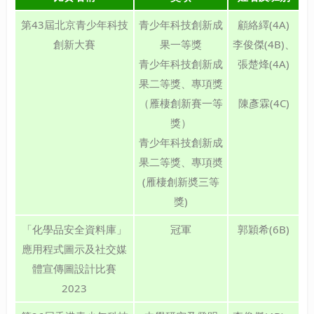
第43屆北京青少年科技
青少年科技創新成
顧絡繹(4A)
創新大賽
果一等獎
李俊傑(4B)、
青少年科技創新成
張楚烽(4A)
果二等獎、專項獎
（雁棲創新賽一等
陳彥霖(4C)
獎）
青少年科技創新成
果二等獎、專項奬
(雁棲創新奬三等
獎)
「化學品安全資料庫」
冠軍
郭穎希(6B)
應用程式圖示及社交媒
體宣傳圖設計比賽
2023