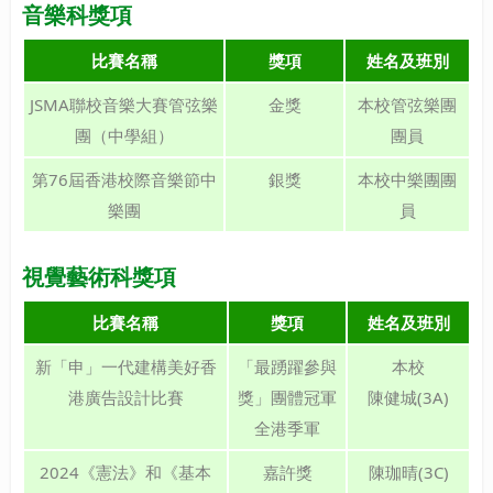
音樂科獎項
比賽名稱
獎項
姓名及班別
JSMA聯校音樂大賽管弦樂
金獎
本校管弦樂團
團（中學組）
團員
第76屆香港校際音樂節中
銀獎
本校中樂團團
樂團
員
視覺藝術科獎項
比賽名稱
獎項
姓名及班別
新「申」一代建構美好香
「最踴躍參與
本校
港廣告設計比賽
獎」團體冠軍
陳健城(3A)
全港季軍
2024《憲法》和《基本
嘉許獎
陳珈晴(3C)