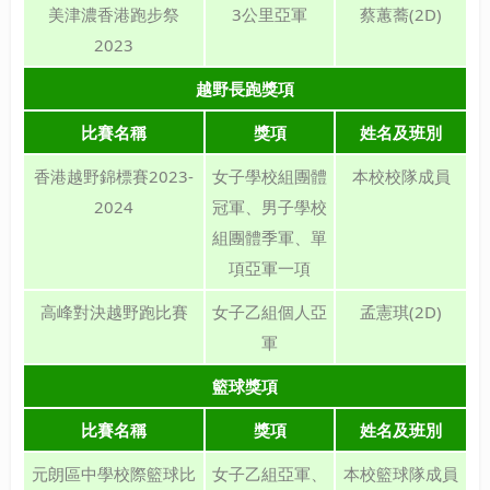
美津濃香港跑步祭
3公里亞軍
蔡蕙蕎(2D)
2023
越野長跑獎項
比賽名稱
獎項
姓名及班別
香港越野錦標賽2023-
女子學校組團體
本校校隊成員
2024
冠軍、男子學校
組團體季軍、單
項亞軍一項
高峰對決越野跑比賽
女子乙組個人亞
孟憲琪(2D)
軍
籃球獎項
比賽名稱
獎項
姓名及班別
元朗區中學校際籃球比
女子乙組亞軍、
本校籃球隊成員