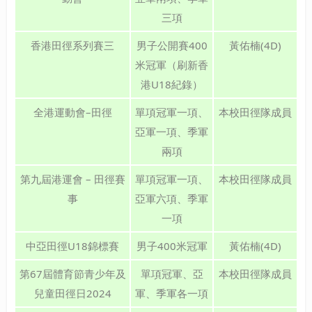
三項
香港田徑系列賽三
男子公開賽400
黃佑楠(4D)
米冠軍（刷新香
港U18紀錄）
全港運動會–田徑
單項冠軍一項、
本校田徑隊成員
亞軍一項、季軍
兩項
第九屆港運會 – 田徑賽
單項冠軍一項、
本校田徑隊成員
事
亞軍六項、季軍
一項
中亞田徑U18錦標賽
男子400米冠軍
黃佑楠(4D)
第67屆體育節青少年及
單項冠軍、亞
本校田徑隊成員
兒童田徑日2024
軍、季軍各一項