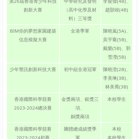
第26屆香港青少年科技
中學研究及發明
李俊傑(4B)、
創新大賽
（高中化學及材
趙顥竣(4B)
料）三等獎
BIM你的夢想家園建築
全港季軍
陳曉嵐(5A)、
信息模擬大賽
吳宇騫(5B)、
戴樂(5B)、郭
雪瀅(5B)
少年警訊創新科技大賽
初中組全港冠軍
陳曉澄(2B)、
李美琳(3B)、
林美喬(3B)
香港國際科學競賽
金獎兩項、銀獎三
本校學生
2023-2024總決賽
項、
銅獎兩項
香港國際科學競賽
團體總成績獎季
本校
2023-2024初賽
軍、
本校學生