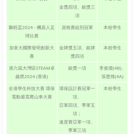
金獎四項、銀獎三
項
鵬程盃2024 - 機器人足
資格賽組別冠軍
本校學生
球比賽
加拿大國際發明創新大
金牌獎五項、銀牌
本校學生
賽
獎四項
第六屆大灣區STEAM卓
銀獎一項
李俊傑(4B)、
越奬2024 (香港)
張楚烽(4A)
全港學生科技大賽 環保
環保設計賽冠軍一
本校學生
電動避震爬山車大賽
項、
亞軍四項、季軍五
項；
速度賽亞軍一項、
季軍三項