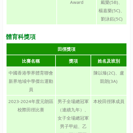
Award
戴樂(5B)、
楊嘉樂(5C)、
劉泳鈺(5C)
體育科獎項
田徑獎項
比賽名稱
獎項
姓名及班別
中國香港學界體育聯會
陳以臻(2C)、盧
新界地域中學傑出運動
凱朗(3A)
員
2023-2024年度元朗區
男子全場總冠軍
本校田徑隊成員
校際田徑比賽
（連續九年）、
女子全場總冠軍
男子甲組、乙