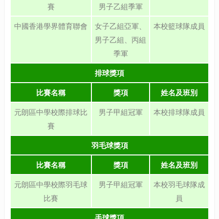
賽
男子乙組季軍
中國香港學界體育聯會
女子乙組亞軍、
本校籃球隊成員
男子乙組、丙組
季軍
排球獎項
比賽名稱
獎項
姓名及班別
元朗區中學校際排球比
男子甲組冠軍
本校排球隊成員
賽
羽毛球獎項
比賽名稱
獎項
姓名及班別
元朗區中學校際羽毛球
男子甲組冠軍
本校羽毛球隊成
比賽
員
手球獎項