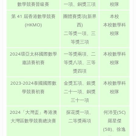
數學競賽晉級賽
一項、銅獎三項
校隊
第 41 屆香港數學競賽
團體賽獎項(新界
本校
(HKMO)
西)
本校數學科
二等獎一項、三
校隊
等獎三項
2024環亞太杯國際數學
一等獎兩項、二
本校數學科
邀請賽初賽
等獎八項、三等
校隊
獎四項
2023-2024泰國國際數
金獎五項、銀獎
本校數學科
學競賽初賽
二十一項、銅獎
校隊
三十一項
2024「大灣盃」粵港澳
探花獎一項、
何沛旻(5C)
大灣區數學競賽總決賽
二等獎兩項
羅星傑
(5B)、徐逸