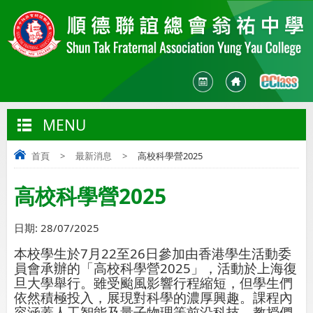
MENU
首頁
>
最新消息
>
高校科學營2025
高校科學營2025
日期:
28/07/2025
本校學生於
7
月
22
至
26
日參加由香港學生活動委
員會承辦的「高校科學營
2025
」，活動於上海復
旦大學舉行。雖受颱風影響行程縮短，但學生們
依然積極投入，展現對科學的濃厚興趣。課程內
容涵蓋人工智能及量子物理等前沿科技，教授們