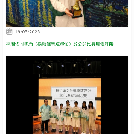
19/05/2025
林湘瑤同學憑《揚鞭催馬運糧忙》於公開比賽屢獲殊榮