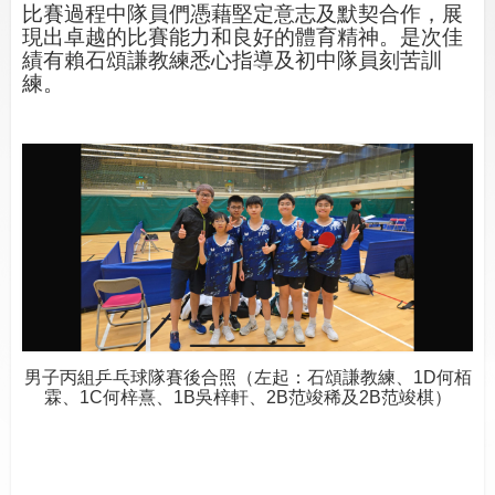
比賽過程中隊員們憑藉堅定意志及默契合作，展
現出卓越的比賽能力和良好的體育精神。是次佳
績有賴石頌謙教練悉心指導及初中隊員刻苦訓
練。
男
子丙組乒乓球隊賽後合照（左起：石頌謙教練、
1D
何栢
霖、
1C
何梓熹、
1B
吳梓軒、
2B
范竣稀及
2B
范竣棋）