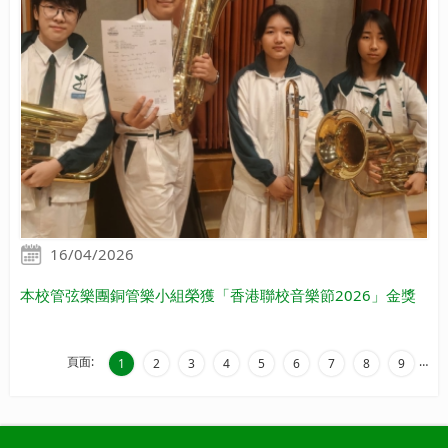
16/04/2026
本校管弦樂團銅管樂小組榮獲「香港聯校音樂節2026」金獎
頁面:
…
1
2
3
4
5
6
7
8
9