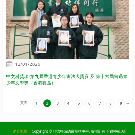
12/01/2026
中文科獎項-第九屆香港青少年書法大獎賽 及 第十六屆魯迅青
少年文學獎（香港賽區）
頁面:
…
1
2
3
4
5
6
7
8
9
•
網頁地圖
Copyright © 順德聯誼總會翁祐中學. 版權所有 不得轉載 All