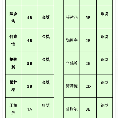
陳彥
銀獎
4B
5B
金
獎
張哲涵
均
何嘉
金
獎
銅獎
4B
2B
鄧振宇
怡
劉俊
金
獎
銅獎
5B
2B
李銘希
賢
嚴梓
金
獎
銅獎
5B
2D
譚澤權
泰
王柚
銀獎
銅獎
1A
3B
曾尉竣
汐