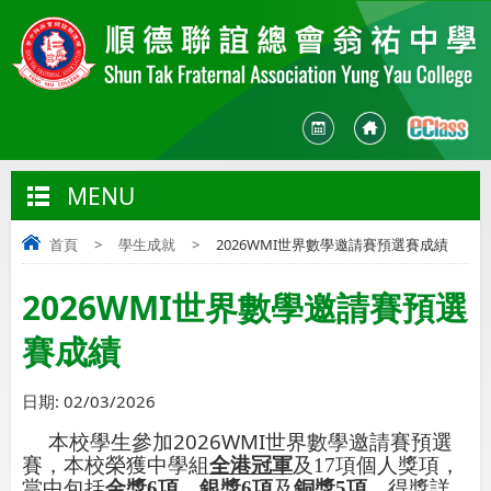
MENU
首頁
>
學生成就
>
2026WMI世界數學邀請賽預選賽成績
2026WMI世界數學邀請賽預選
賽成績
日期:
02/03/2026
2026WMI
本校學生參加
世界數學邀請賽預選
賽
，本校榮獲中學組
全港冠軍
及
17
項個人獎項，
當中包括
金獎
6
項
、
銀獎
6
項
及
銅獎
5
項
。得獎詳