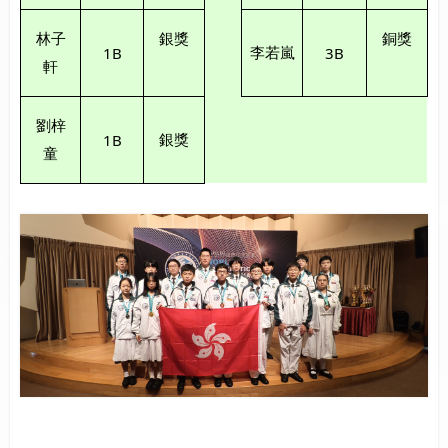
林子
銀獎
銅獎
1B
3B
李若嵐
軒
劉梓
1B
銀獎
童