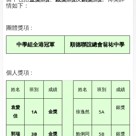
情如下：
:
團體獎項
中學組全港冠軍
順德聯誼總會翁祐中學
:
個人獎項
姓名
班別
成績
姓名
班別
成績
袁愛
銀獎
1A
5A
金
獎
徐逸然
佳
3B
5B
郭瑞
金獎
鮑俐同
銀獎