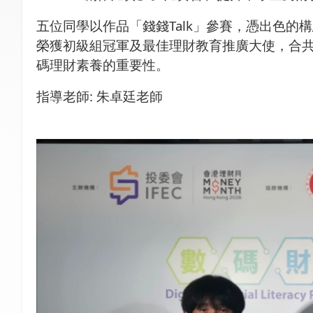
五位同學以作品「錢錢
Talk
」參賽，憑出色的構
榮獲初級組冠軍及最佳理財教育推廣大使，合
碼理財素養的重要性。
指導老師
:
朱卓廷老師