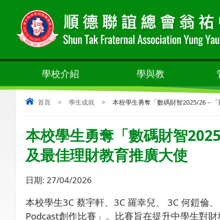
學校介紹
學與教
首頁
>
學生成就
>
本校學生勇奪「數碼財智2025/26－
本校學生勇奪「數碼財智2025/
及最佳理財教育推廣大使
日期:
27/04/2026
本校學生
3C
蔡宇軒、
3C
羅幸兒、
3C
何鎧倫、
Podcast
創作比賽」。比賽旨在提升中學生對財