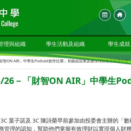
管理與組織
學生活動及組織
學生成就
「財智ON AIR」中學生Podcast創作比賽」初級組冠軍及最佳理財教育推廣大使
26－「財智ON AIR」中學生Po
3C
葉子諾及
3C
陳詩榮早前參加由投委會主辦的「數
務管理的認知，幫助他們掌握有效理財以實現個人財