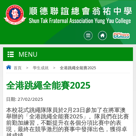
MENU
首頁
>
學生成就
>
全港跳繩全能賽2025
全港跳繩全能賽2025
日期:
27/02/2025
本校花式跳繩隊隊員於
2
月
23
日參加了在將軍澳
舉辦的「全港跳繩全能賽
2025
」。隊員們在比賽
前勤加練習，不斷提升在各個分項比賽中的表
現，最終在競爭激烈的賽事中發揮出色，獲得卓
越成績。