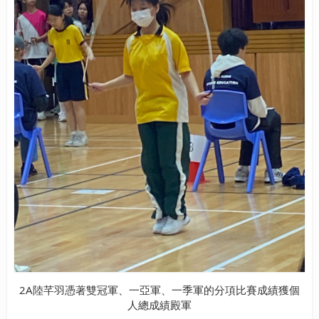
2A
陸芊羽憑著雙冠軍、一亞軍、一季軍的分項比賽成績獲個
人總成績殿軍