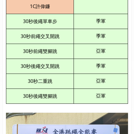
1C
許偉鐮
30
季軍
秒後繩單車步
30
季軍
秒前繩交叉開跳
30
亞軍
秒前繩雙腳跳
30
季軍
秒後繩交叉開跳
30
亞軍
秒二重跳
30
亞軍
秒後繩雙腳跳