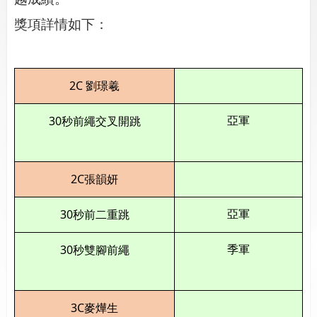
獎項詳情如下：
2C
劉璟羲
30
亞軍
秒前繩交叉開跳
2C
張韻妍
30
亞軍
秒前二重跳
30
季軍
秒雙腳前繩
3C
麥燁生