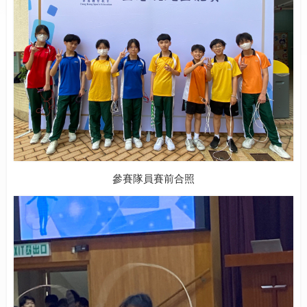
參賽隊員賽前合照