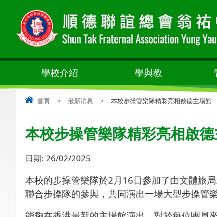
學校介紹
學與教
首頁
>
最新消息
>
本校步操管樂隊精彩亮相啟德主場館
本校步操管樂隊精彩亮相啟德
日期:
26/02/2025
本校的步操管樂隊於
2
月
16
日參加了由文體旅局
聯合步操隊的參與，共同演出一場大型步操管
能夠在香港最新的主場館演出，對於每位團員